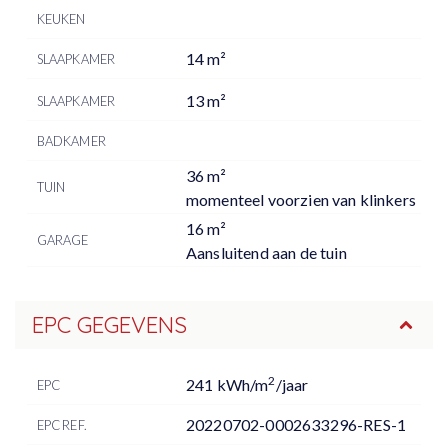
KEUKEN
14 m²
SLAAPKAMER
13 m²
SLAAPKAMER
BADKAMER
36 m²
TUIN
momenteel voorzien van klinkers
16 m²
GARAGE
Aansluitend aan de tuin
EPC GEGEVENS
2
241 kWh/m
/jaar
EPC
20220702-0002633296-RES-1
EPC REF.