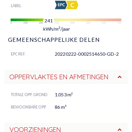
LABEL
241
2
kWh/m
/jaar
GEMEENSCHAPPELIJKE DELEN
20220222-0002514650-GD-2
EPC REF.
OPPERVLAKTES EN AFMETINGEN
1.053 m²
TOTALE OPP. GROND
86 m²
BEWOONBARE OPP.
VOORZIENINGEN