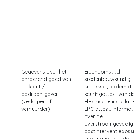
Gegevens over het
Eigendomstitel,
onroerend goed van
stedenbouwkundig
de klant /
uittreksel, bodemattes
opdrachtgever
keuringattest van de
(verkoper of
elektrische installatie,
verhuurder)
EPC attest, informatie
over de
overstroomgevoelighe
postinterventiedossier
informatie over de