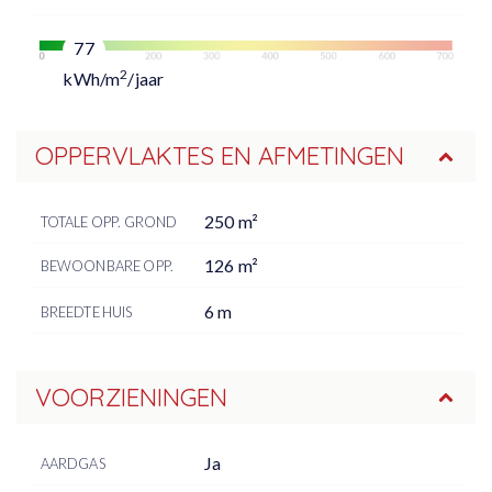
77
2
kWh/m
/jaar
OPPERVLAKTES EN AFMETINGEN
250 m²
TOTALE OPP. GROND
126 m²
BEWOONBARE OPP.
6 m
BREEDTE HUIS
VOORZIENINGEN
Ja
AARDGAS