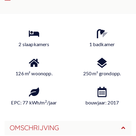
2 slaapkamers
1 badkamer
126 m² woonopp.
250 m² grondopp.
2
EPC: 77 kWh/m
/jaar
bouwjaar: 2017
OMSCHRIJVING