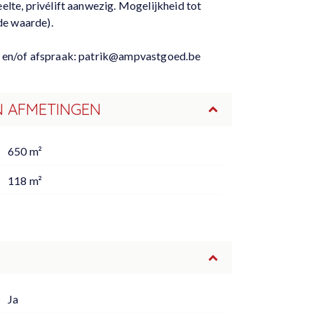
elte, privélift aanwezig. Mogelijkheid tot
de waarde).
ie en/of afspraak: patrik@ampvastgoed.be
N AFMETINGEN
650 m²
118 m²
Ja