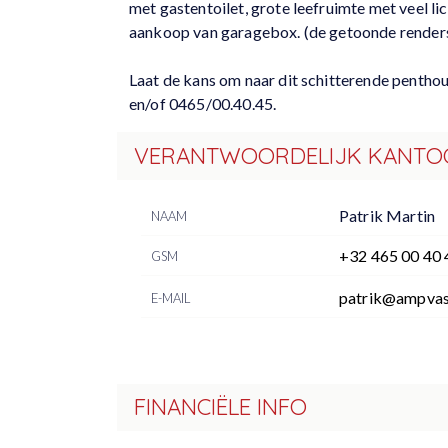
met gastentoilet, grote leefruimte met veel l
aankoop van garagebox. (de getoonde renders 
Laat de kans om naar dit schitterende pentho
en/of 0465/00.40.45.
VERANTWOORDELIJK KANTO
Patrik Martin
NAAM
+32 465 00 40 
GSM
patrik@ampvas
E-MAIL
FINANCIËLE INFO