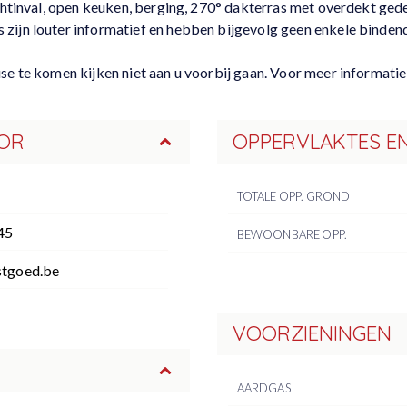
ichtinval, open keuken, berging, 270° dakterras met overdekt gede
zijn louter informatief en hebben bijgevolg geen enkele binden
use te komen kijken niet aan u voorbij gaan. Voor meer informat
OR
OPPERVLAKTES E
TOTALE OPP. GROND
45
BEWOONBARE OPP.
tgoed.be
VOORZIENINGEN
AARDGAS