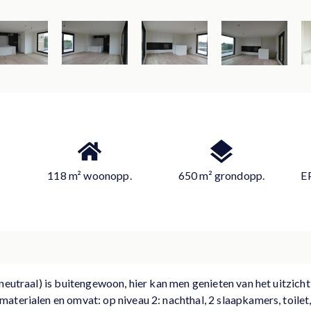
118 m² woonopp.
650 m² grondopp.
E
neutraal) is buitengewoon, hier kan men genieten van het uitzich
aterialen en omvat: op niveau 2: nachthal, 2 slaapkamers, toile