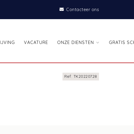
Contacteer ons
IJVING
VACATURE
ONZE DIENSTEN
GRATIS SC
Ref: TK20220728