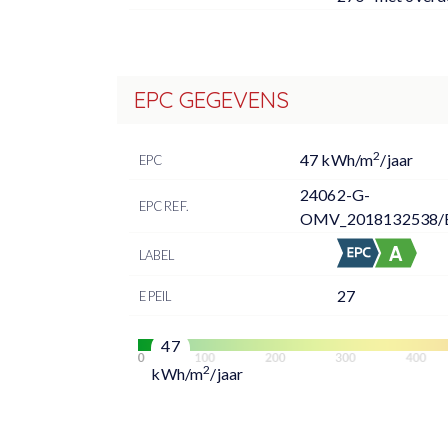
EPC GEGEVENS
2
47 kWh/m
/jaar
EPC
24062-G-
EPC REF.
OMV_2018132538/
LABEL
27
E PEIL
47
2
kWh/m
/jaar