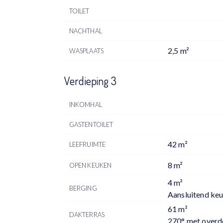
TOILET
NACHTHAL
2,5 m²
WASPLAATS
Verdieping 3
INKOMHAL
GASTENTOILET
42 m²
LEEFRUIMTE
8 m²
OPEN KEUKEN
4 m²
BERGING
Aansluitend ke
61 m²
DAKTERRAS
270° met overd