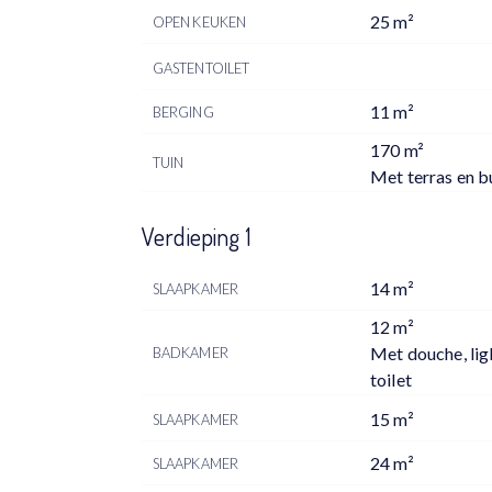
25 m²
OPEN KEUKEN
GASTENTOILET
11 m²
BERGING
170 m²
TUIN
Met terras en b
Verdieping 1
14 m²
SLAAPKAMER
12 m²
Met douche, lig
BADKAMER
toilet
15 m²
SLAAPKAMER
24 m²
SLAAPKAMER