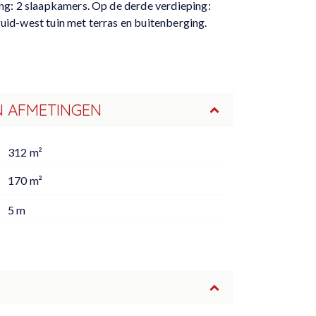
ng: 2 slaapkamers. Op de derde verdieping:
zuid-west tuin met terras en buitenberging.
N AFMETINGEN
312 m²
170 m²
5 m