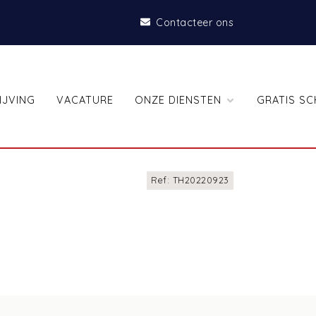
Contacteer ons
IJVING
VACATURE
ONZE DIENSTEN
GRATIS SC
Ref: TH20220923