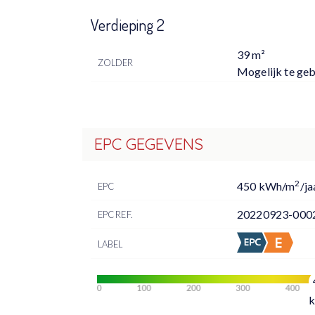
Verdieping 2
39 m²
ZOLDER
Mogelijk te geb
EPC GEGEVENS
2
450 kWh/m
/ja
EPC
20220923-000
EPC REF.
LABEL