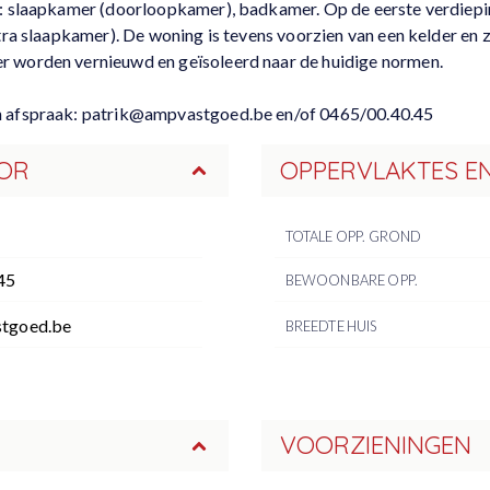
g: slaapkamer (doorloopkamer), badkamer. Op de eerste verdiepi
tra slaapkamer). De woning is tevens voorzien van een kelder en 
r worden vernieuwd en geïsoleerd naar de huidige normen.
en afspraak: patrik@ampvastgoed.be en/of 0465/00.40.45
OR
OPPERVLAKTES E
TOTALE OPP. GROND
45
BEWOONBARE OPP.
tgoed.be
BREEDTE HUIS
VOORZIENINGEN