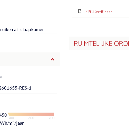
EPC Certificaat
ruiken als slaapkamer
RUIMTELIJKE ORD
ar
2681655-RES-1
450
2
kWh/m
/jaar