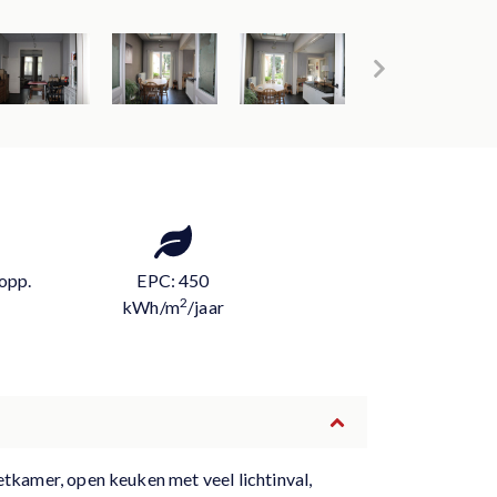
opp.
EPC: 450
2
kWh/m
/jaar
etkamer, open keuken met veel lichtinval,