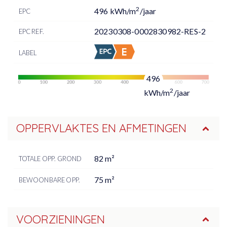
2
496 kWh/m
/jaar
EPC
20230308-0002830982-RES-2
EPC REF.
LABEL
496
2
kWh/m
/jaar
OPPERVLAKTES EN AFMETINGEN
82 m²
TOTALE OPP. GROND
75 m²
BEWOONBARE OPP.
VOORZIENINGEN