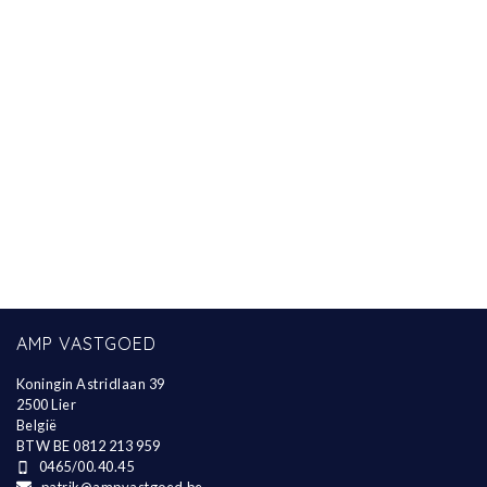
AMP VASTGOED
Koningin Astridlaan 39
2500 Lier
België
BTW BE 0812 213 959
0465/00.40.45