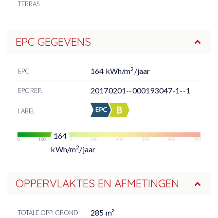
TERRAS
EPC GEGEVENS
2
164 kWh/m
/jaar
EPC
20170201--000193047-1--1
EPC REF.
LABEL
164
2
kWh/m
/jaar
OPPERVLAKTES EN AFMETINGEN
285 m²
TOTALE OPP. GROND