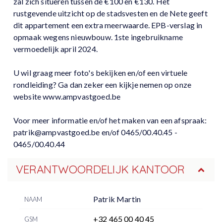
zal zich situeren tussen de €100 en €130. Het
rustgevende uitzicht op de stadsvesten en de Nete geeft
dit appartement een extra meerwaarde. EPB-verslag in
opmaak wegens nieuwbouw. 1ste ingebruikname
vermoedelijk april 2024.
U wil graag meer foto's bekijken en/of een virtuele
rondleiding? Ga dan zeker een kijkje nemen op onze
website www.ampvastgoed.be
Voor meer informatie en/of het maken van een afspraak:
patrik@ampvastgoed.be en/of 0465/00.40.45 -
0465/00.40.44
VERANTWOORDELIJK KANTOOR
Patrik Martin
NAAM
+32 465 00 40 45
GSM