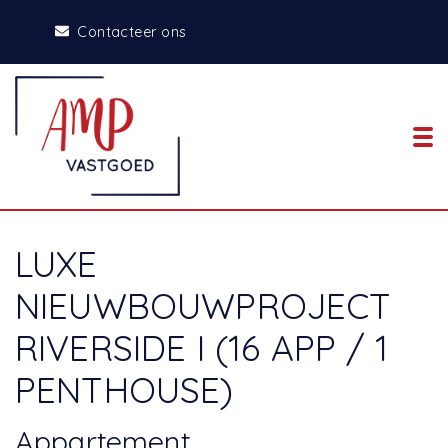
Contacteer ons
To
LUXE
NIEUWBOUWPROJECT
RIVERSIDE I (16 APP / 1
PENTHOUSE)
Appartement