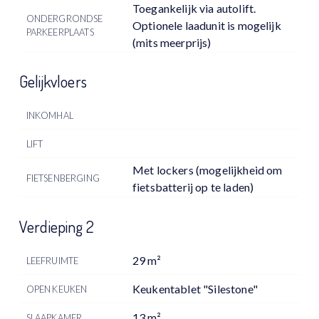
Toegankelijk via autolift.
ONDERGRONDSE
Optionele laadunit is mogelijk
PARKEERPLAATS
(mits meerprijs)
Gelijkvloers
INKOMHAL
LIFT
Met lockers (mogelijkheid om
FIETSENBERGING
fietsbatterij op te laden)
Verdieping 2
29 m²
LEEFRUIMTE
Keukentablet "Silestone"
OPEN KEUKEN
13 m²
SLAAPKAMER