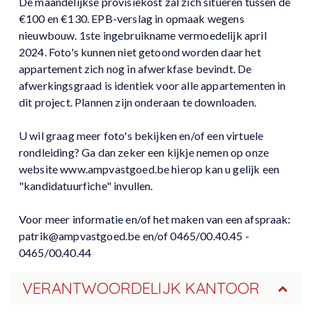
De maandelijkse provisiekost zal zich situeren tussen de
€100 en €130. EPB-verslag in opmaak wegens
nieuwbouw. 1ste ingebruikname vermoedelijk april
2024. Foto's kunnen niet getoond worden daar het
appartement zich nog in afwerkfase bevindt. De
afwerkingsgraad is identiek voor alle appartementen in
dit project. Plannen zijn onderaan te downloaden.
U wil graag meer foto's bekijken en/of een virtuele
rondleiding? Ga dan zeker een kijkje nemen op onze
website www.ampvastgoed.be hierop kan u gelijk een
"kandidatuurfiche" invullen.
Voor meer informatie en/of het maken van een afspraak:
patrik@ampvastgoed.be en/of 0465/00.40.45 -
0465/00.40.44
VERANTWOORDELIJK KANTOOR