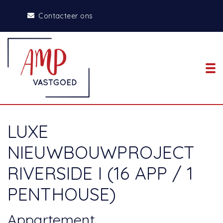
Contacteer ons
To
LUXE
NIEUWBOUWPROJECT
RIVERSIDE I (16 APP / 1
PENTHOUSE)
Appartement