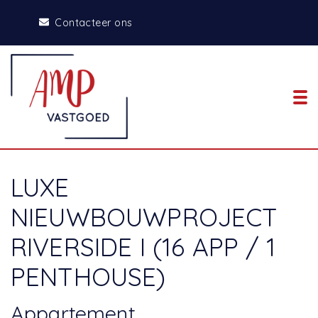
Contacteer ons
To
LUXE
NIEUWBOUWPROJECT
RIVERSIDE I (16 APP / 1
PENTHOUSE)
Appartement