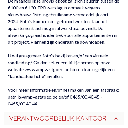
De maandelijkse provisiekost zal zich situeren tussen de
€100 en €130. EPB-verslag in opmaak wegens
nieuwbouw. 1ste ingebruikname vermoedelijk april
2024. Foto's kunnen niet getoond worden daar het
appartement zich nog in afwerkfase bevindt. De
afwerkingsgraad is identiek voor alle appartementen in
dit project. Plannen zijn onderaan te downloaden.
U wil graag meer foto's bekijken en/of een virtuele
rondleiding? Ga dan zeker een kijkje nemen op onze
website www.ampvastgoed.be hierop kan u gelijk een
"kandidatuurfiche" invullen.
Voor meer informatie en/of het maken van een afspraak:
patrik@ampvastgoed.be en/of 0465/00.40.45 -
0465/00.40.44
VERANTWOORDELIJK KANTOOR