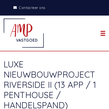
Contacteer ons
To
LUXE
NIEUWBOUWPROJECT
RIVERSIDE II (13 APP / 1
PENTHOUSE /
HANDELSPAND)