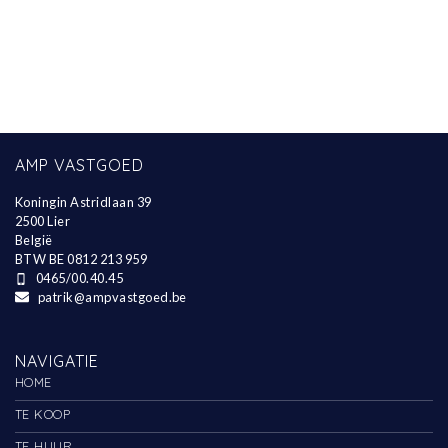
AMP VASTGOED
Koningin Astridlaan 39
2500 Lier
België
BTW BE 0812 213 959
0465/00.40.45
patrik@ampvastgoed.be
NAVIGATIE
HOME
TE KOOP
TE HUUR