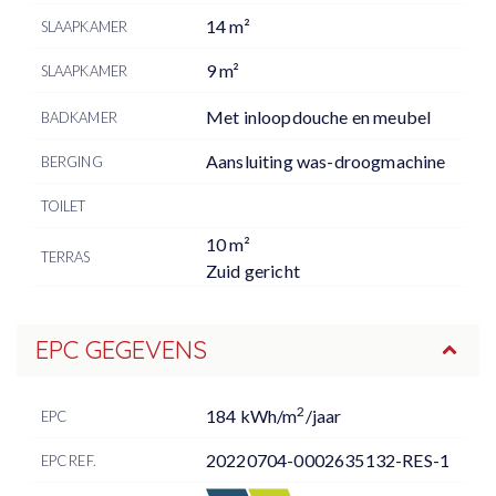
14 m²
SLAAPKAMER
9 m²
SLAAPKAMER
Met inloopdouche en meubel
BADKAMER
Aansluiting was-droogmachine
BERGING
TOILET
10 m²
TERRAS
Zuid gericht
EPC GEGEVENS
2
184 kWh/m
/jaar
EPC
20220704-0002635132-RES-1
EPC REF.