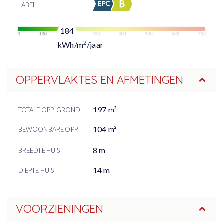
LABEL
184
2
kWh/m
/jaar
OPPERVLAKTES EN AFMETINGEN
197 m²
TOTALE OPP. GROND
104 m²
BEWOONBARE OPP.
8 m
BREEDTE HUIS
14 m
DIEPTE HUIS
VOORZIENINGEN