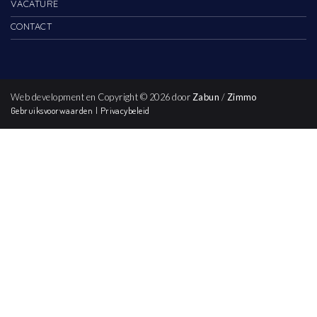
VACATURE
CONTACT
Web development en Copyright © 2026 door
Zabun
/
Zimmo
Gebruiksvoorwaarden
|
Privacybeleid