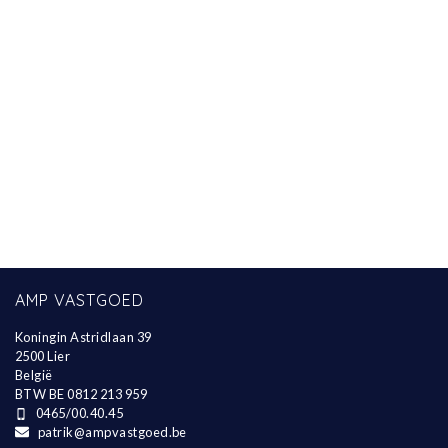
AMP VASTGOED
Koningin Astridlaan 39
2500 Lier
België
BTW BE 0812 213 959
0465/00.40.45
patrik@ampvastgoed.be