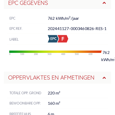
EPC GEGEVENS
2
762 kWh/m
/jaar
EPC
202441127-0003460826-RES-1
EPC REF.
LABEL
762
kWh/m
OPPERVLAKTES EN AFMETINGEN
220 m²
TOTALE OPP. GROND
160 m²
BEWOONBARE OPP.
6 m
BREEDTE HUIS