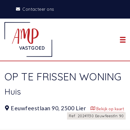
Contacteer ons
To
OP TE FRISSEN WONING
Huis
Eeuwfeestlaan 90,
2500 Lier
Bekijk op kaart
Ref: 20241130 Eeuwfeestln 90