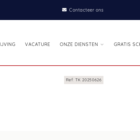
Contacteer ons
IJVING
VACATURE
ONZE DIENSTEN
GRATIS SC
Ref: TK 20250626