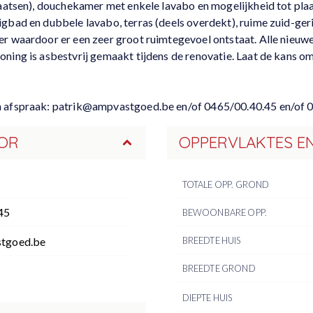
plaatsen), douchekamer met enkele lavabo en mogelijkheid tot pla
gbad en dubbele lavabo, terras (deels overdekt), ruime zuid-geri
er waardoor er een zeer groot ruimtegevoel ontstaat. Alle nieuw
ning is asbestvrij gemaakt tijdens de renovatie. Laat de kans o
en afspraak: patrik@ampvastgoed.be en/of 0465/00.40.45 en/of 
OR
OPPERVLAKTES E
TOTALE OPP. GROND
45
BEWOONBARE OPP.
tgoed.be
BREEDTE HUIS
BREEDTE GROND
DIEPTE HUIS