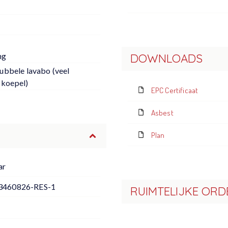
ng
DOWNLOADS
ubbele lavabo (veel
- koepel)
EPC Certificaat
Asbest
Plan
ar
3460826-RES-1
RUIMTELIJKE ORD