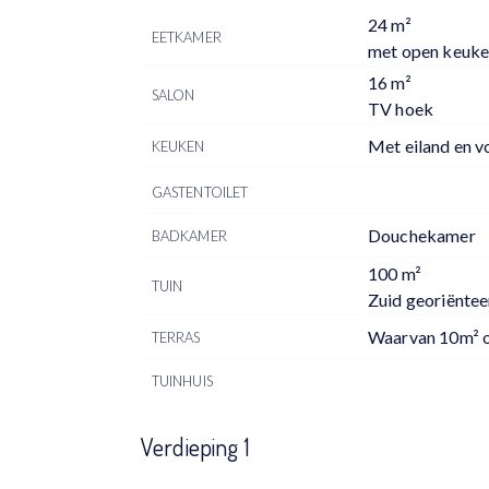
24 m²
EETKAMER
met open keuk
16 m²
SALON
TV hoek
Met eiland en vo
KEUKEN
GASTENTOILET
Douchekamer
BADKAMER
100 m²
TUIN
Zuid georiëntee
Waarvan 10m² 
TERRAS
TUINHUIS
Verdieping 1