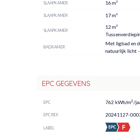
16 m²
SLAAPKAMER
17 m²
SLAAPKAMER
12 m²
SLAAPKAMER
Tussenverdiepi
Met ligbad en d
BADKAMER
natuurlijk licht 
EPC GEGEVENS
2
762 kWh/m
/ja
EPC
20241127-000
EPC REF.
LABEL