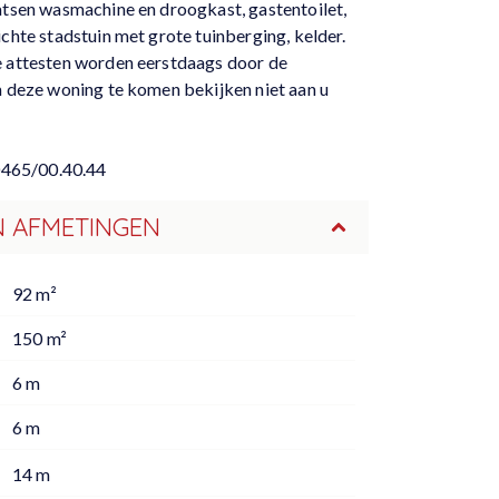
atsen wasmachine en droogkast, gastentoilet,
chte stadstuin met grote tuinberging, kelder.
e attesten worden eerstdaags door de
m deze woning te komen bekijken niet aan u
0465/00.40.44
N AFMETINGEN
92 m²
150 m²
6 m
6 m
14 m