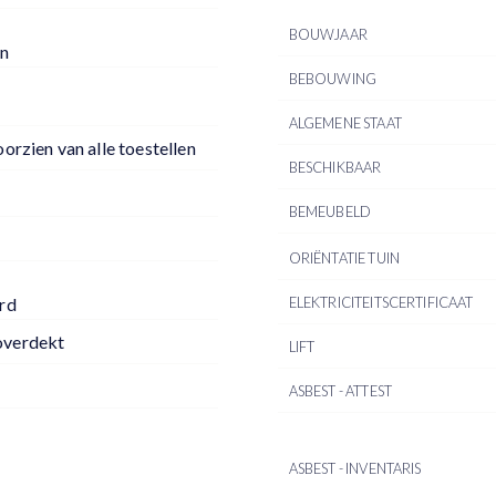
BOUWJAAR
en
BEBOUWING
ALGEMENE STAAT
orzien van alle toestellen
BESCHIKBAAR
BEMEUBELD
ORIËNTATIE TUIN
ELEKTRICITEITSCERTIFICAAT
rd
overdekt
LIFT
ASBEST - ATTEST
ASBEST - INVENTARIS