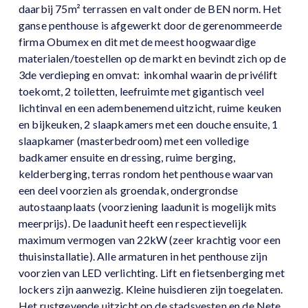
daarbij 75m² terrassen en valt onder de BEN norm. Het
ganse penthouse is afgewerkt door de gerenommeerde
firma Obumex en dit met de meest hoogwaardige
materialen/toestellen op de markt en bevindt zich op de
3de verdieping en omvat: inkomhal waarin de privélift
toekomt, 2 toiletten, leefruimte met gigantisch veel
lichtinval en een adembenemend uitzicht, ruime keuken
en bijkeuken, 2 slaapkamers met een douche ensuite, 1
slaapkamer (masterbedroom) met een volledige
badkamer ensuite en dressing, ruime berging,
kelderberging, terras rondom het penthouse waarvan
een deel voorzien als groendak, ondergrondse
autostaanplaats (voorziening laadunit is mogelijk mits
meerprijs). De laadunit heeft een respectievelijk
maximum vermogen van 22kW (zeer krachtig voor een
thuisinstallatie). Alle armaturen in het penthouse zijn
voorzien van LED verlichting. Lift en fietsenberging met
lockers zijn aanwezig. Kleine huisdieren zijn toegelaten.
Het rustgevende uitzicht op de stadsvesten en de Nete