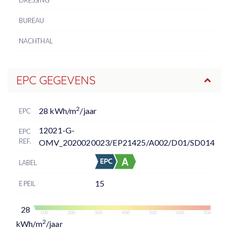
BUREAU
NACHTHAL
EPC GEGEVENS
2
28 kWh/m
/jaar
EPC
12021-G-
EPC
REF.
OMV_2020020023/EP21425/A002/D01/SD014
LABEL
15
E PEIL
28
2
kWh/m
/jaar