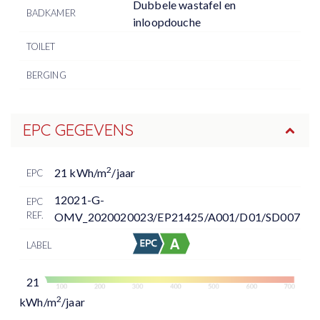
Dubbele wastafel en
BADKAMER
inloopdouche
TOILET
BERGING
EPC GEGEVENS
2
21 kWh/m
/jaar
EPC
12021-G-
EPC
REF.
OMV_2020020023/EP21425/A001/D01/SD007
LABEL
21
2
kWh/m
/jaar