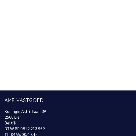
AMP VASTGOED
Koningin Astridlaan 39
2500 Lier
België
BTW BE 0812 213 959
0465/00.40.45