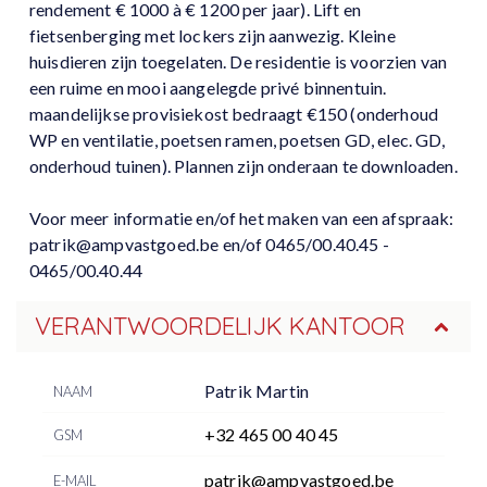
rendement € 1000 à € 1200 per jaar). Lift en
fietsenberging met lockers zijn aanwezig. Kleine
huisdieren zijn toegelaten. De residentie is voorzien van
een ruime en mooi aangelegde privé binnentuin.
maandelijkse provisiekost bedraagt €150 (onderhoud
WP en ventilatie, poetsen ramen, poetsen GD, elec. GD,
onderhoud tuinen). Plannen zijn onderaan te downloaden.
Voor meer informatie en/of het maken van een afspraak:
patrik@ampvastgoed.be en/of 0465/00.40.45 -
0465/00.40.44
VERANTWOORDELIJK KANTOOR
Patrik Martin
NAAM
+32 465 00 40 45
GSM
patrik@ampvastgoed.be
E-MAIL